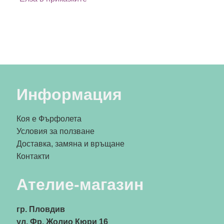
Информация
Коя е Фърфолета
Условия за ползване
Доставка, замяна и връщане
Контакти
Ателие-магазин
гр. Пловдив
ул. Фр. Жолио Кюри 16