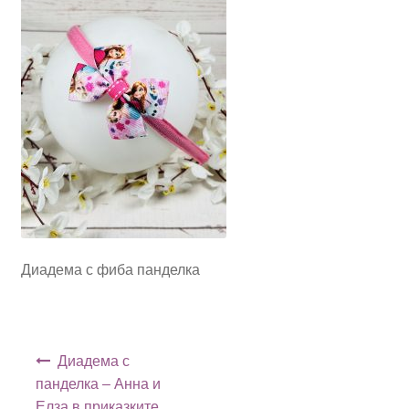
Диадема с фиба панделка
Навигация
Диадема с
панделка – Анна и
Елза в приказките