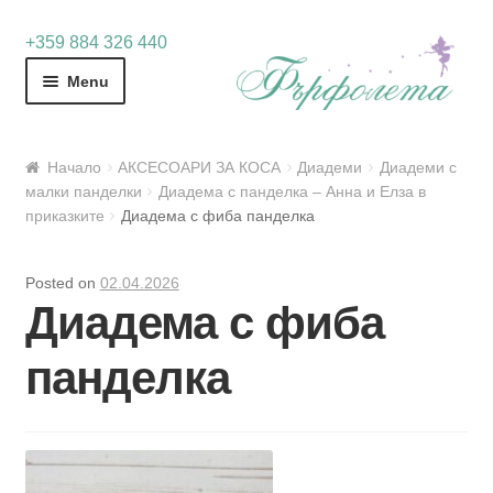
Skip
Skip
+359 884 326 440
to
to
Menu
navigation
content
Начало
АКСЕСОАРИ ЗА КОСА
Диадеми
Диадеми с
малки панделки
Диадема с панделка – Анна и Елза в
приказките
Диадема с фиба панделка
Posted on
02.04.2026
Диадема с фиба
панделка