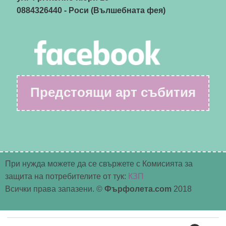
0884326440
- Роси (Вълшебната фея)
Предстоящи арт събития
При нужда можете да се свържете с Комисията за
защита на потребителите от тук:
КЗП
Всички права запазени. ©
Фърфолета.com
2018
Търсене