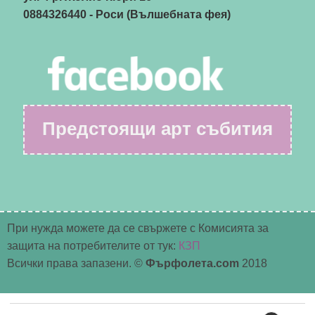
0884326440
- Роси (Вълшебната фея)
Предстоящи арт събития
При нужда можете да се свържете с Комисията за
защита на потребителите от тук:
КЗП
Всички права запазени. ©
Фърфолета.com
2018
Търсене