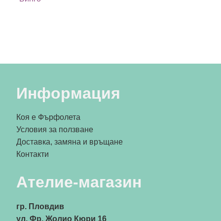
Информация
Коя е Фърфолета
Условия за ползване
Доставка, замяна и връщане
Контакти
Ателие-магазин
гр. Пловдив
ул. Фр. Жолио Кюри 16