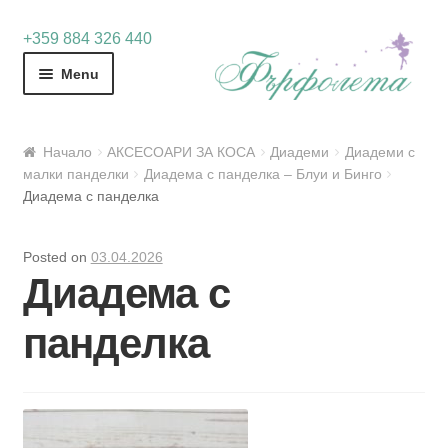
Skip
Skip
+359 884 326 440
to
to
Menu
navigation
content
Начало
АКСЕСОАРИ ЗА КОСА
Диадеми
Диадеми с
малки панделки
Диадема с панделка – Блуи и Бинго
Диадема с панделка
Posted on
03.04.2026
Диадема с
панделка