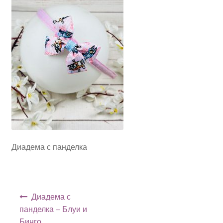
Диадема с панделка
Навигация
Диадема с
панделка – Блуи и
Бинго