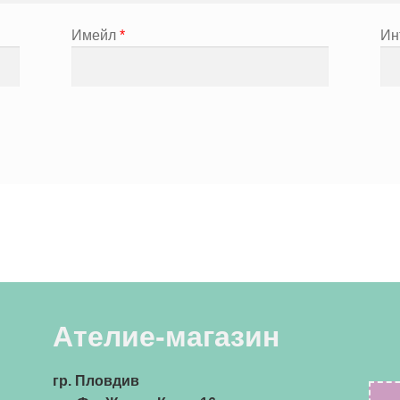
Имейл
*
Ин
Ателие-магазин
гр. Пловдив