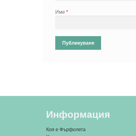
Име
*
Информация
Коя е Фърфолета